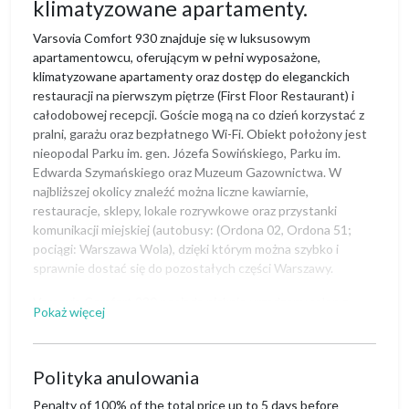
klimatyzowane apartamenty.
Varsovia Comfort 930 znajduje się w luksusowym
apartamentowcu, oferującym w pełni wyposażone,
klimatyzowane apartamenty oraz dostęp do eleganckich
restauracji na pierwszym piętrze (First Floor Restaurant) i
całodobowej recepcji. Goście mogą na co dzień korzystać z
pralni, garażu oraz bezpłatnego Wi-Fi. Obiekt położony jest
nieopodal Parku im. gen. Józefa Sowińskiego, Parku im.
Edwarda Szymańskiego oraz Muzeum Gazownictwa. W
najbliższej okolicy znaleźć można liczne kawiarnie,
restauracje, sklepy, lokale rozrywkowe oraz przystanki
komunikacji miejskiej (autobusy: (Ordona 02, Ordona 51;
pociągi: Warszawa Wola), dzięki którym można szybko i
sprawnie dostać się do pozostałych części Warszawy.
Varsovia Comfort 930 posiada pięknie urządzony salon z
Pokaż więcej
aneksem kuchennym oraz łazienkę. Goście mają do
dyspozycji szereg praktycznych udogodnień, w tym lodówkę
oraz kuchenkę mikrofalową. Dopełnieniem jest nowoczesny
Polityka anulowania
telewizor oraz przytulny balkon.
Na dobry początek pobytu przygotowaliśmy zestaw
Penalty of 100% of the total price up to 5 days before