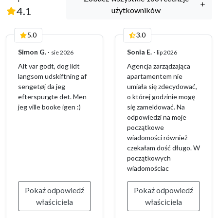
(
166
Recenzje)
4.1
użytkowników
5.0
3.0
Simon G.
·
Sonia E.
·
sie 2026
lip 2026
Alt var godt, dog lidt
Agencja zarządzająca
langsom udskiftning af
apartamentem nie
sengetøj da jeg
umiała się zdecydować,
efterspurgte det. Men
o której godzinie mogę
jeg ville booke igen :)
się zameldować. Na
odpowiedzi na moje
początkowe
wiadomości również
czekałam dość długo. W
początkowych
wiadomościac
Pokaż odpowiedź
Pokaż odpowiedź
właściciela
właściciela