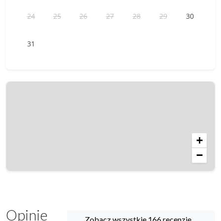
24
25
26
27
28
29
30
31
+
−
Opinie
Zobacz wszystkie 166 recenzje