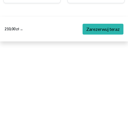
Zarezerwuj teraz
210,00 zł
→